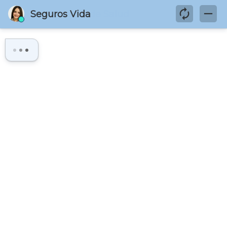
Con Medicina Prepagada Axa
Colpatria te aseguras que tu
familia reciba la mejor atención
médica. Siempre
Atención en las mejores instituciones
de salud del país.
Escoge el especialista que más te
guste entre más de 4.000 médicos en
el directorio de salud.
Evita filas de espera y obtén una
atención prioritaria.